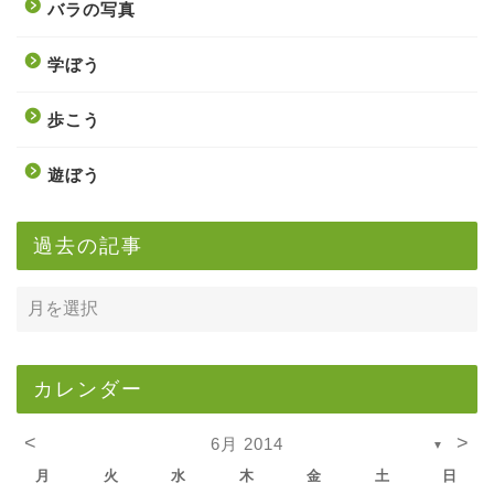
バラの写真
学ぼう
歩こう
遊ぼう
過去の記事
カレンダー
<
>
6月 2014
▼
月
火
水
木
金
土
日