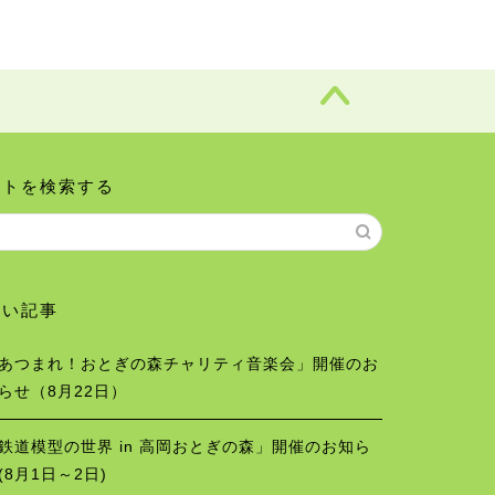
イトを検索する
しい記事
あつまれ！おとぎの森チャリティ音楽会」開催のお
らせ（8月22日）
鉄道模型の世界 in 高岡おとぎの森」開催のお知ら
(8月1日～2日)