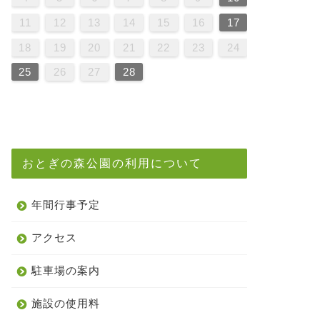
6
9
1
7
9
5
5
8
1
6
9
1
7
0
5
8
0
6
6
9
5
7
0
5
8
1
6
9
1
7
8
1
7
9
5
7
0
6
8
1
6
9
9
5
8
0
6
8
1
7
9
5
7
0
0
6
9
1
7
9
5
8
0
6
8
1
1
7
0
5
0
6
1
7
9
5
6
9
5
7
0
5
8
1
6
9
1
7
7
0
6
8
1
6
9
5
7
0
5
8
8
1
7
9
5
7
0
6
8
1
6
9
9
5
8
0
6
8
1
7
9
5
7
0
1
0
5
8
0
6
9
1
7
9
5
5
8
1
6
9
1
7
0
5
8
0
6
6
9
5
7
0
5
8
1
6
9
1
7
0
6
8
1
6
9
5
7
0
5
8
9
5
8
0
6
8
1
7
9
5
7
0
0
6
9
1
7
9
5
8
0
6
8
1
1
7
0
5
8
0
6
9
1
7
11
12
13
14
15
16
17
3
6
8
4
6
2
2
5
8
3
6
8
4
7
2
5
7
3
3
6
2
4
7
2
5
8
3
6
8
4
5
8
4
6
2
4
7
3
5
8
3
6
6
2
5
7
3
5
8
4
6
2
4
7
7
3
6
8
4
6
2
5
7
3
5
8
8
4
7
2
7
3
8
4
6
2
3
6
2
4
7
2
5
8
3
6
8
4
4
7
3
5
8
3
6
2
4
7
2
5
5
8
4
6
2
4
7
3
5
8
3
6
6
2
5
7
3
5
8
4
6
2
4
7
8
7
2
5
7
3
6
8
4
6
2
2
5
8
3
6
8
4
7
2
5
7
3
3
6
2
4
7
2
5
8
3
6
8
4
7
3
5
8
3
6
2
4
7
2
5
6
2
5
7
3
5
8
4
6
2
4
7
7
3
6
8
4
6
2
5
7
3
5
8
8
4
7
2
5
7
3
6
8
4
18
19
20
21
22
23
24
0
1
9
0
1
9
0
9
9
0
1
1
9
0
0
9
0
1
9
0
1
9
0
1
9
0
1
9
9
9
0
1
0
0
9
9
1
9
0
0
9
0
1
9
9
0
1
9
0
1
9
0
9
9
0
1
0
0
9
9
9
0
1
9
0
1
9
0
1
9
0
1
25
26
27
28
おとぎの森公園の利用について
年間行事予定
アクセス
駐車場の案内
施設の使用料