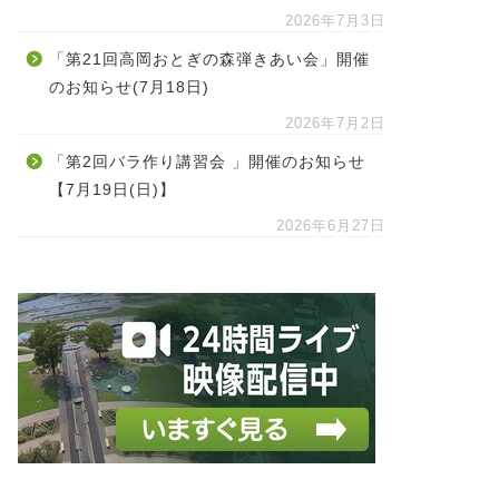
2026年7月3日
「第21回高岡おとぎの森弾きあい会」開催
のお知らせ(7月18日)
2026年7月2日
「第2回バラ作り講習会 」開催のお知らせ
【7月19日(日)】
2026年6月27日