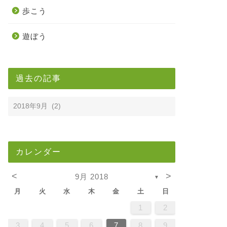
歩こう
遊ぼう
過去の記事
カレンダー
<
>
9月 2018
▼
月
火
水
木
金
土
日
2
5
7
3
5
1
1
4
7
2
5
7
3
6
1
4
6
2
2
5
1
3
6
1
4
7
2
5
7
3
4
7
3
5
1
3
6
2
4
7
2
5
5
1
4
6
2
4
7
3
5
1
3
6
6
2
5
7
3
5
1
4
6
2
4
7
7
3
6
1
6
2
7
3
5
1
2
5
1
3
6
1
4
7
2
5
7
3
3
6
2
4
7
5
1
3
6
1
4
4
7
3
5
1
3
6
2
4
7
2
5
5
1
4
6
2
4
7
3
5
1
3
6
7
6
1
4
6
2
5
7
3
5
1
1
4
7
2
5
7
3
6
1
4
6
2
2
5
1
3
6
1
4
7
2
5
7
3
3
6
2
4
7
2
5
1
3
6
1
4
5
1
4
6
2
4
7
3
5
1
3
6
6
2
5
7
3
5
1
4
6
2
4
7
7
3
6
1
4
6
2
5
7
3
1
2
2
4
0
2
4
2
4
0
3
3
2
0
3
4
2
4
0
4
0
2
0
3
4
2
2
3
4
0
2
0
3
3
2
4
0
2
3
4
4
0
3
3
4
0
2
2
0
3
4
2
4
0
0
3
4
2
0
3
4
0
2
0
3
4
2
2
3
4
0
2
0
3
4
3
3
2
4
0
2
4
2
4
0
3
3
2
0
3
4
2
4
0
0
3
4
2
0
3
2
3
4
0
2
0
3
3
2
4
0
2
3
4
4
0
3
3
2
4
0
1
1
1
1
1
1
1
1
1
1
1
1
1
1
1
1
1
1
1
1
1
1
1
1
1
1
1
9
8
8
9
8
9
9
8
8
9
8
9
9
8
9
8
9
8
9
8
9
8
9
8
8
9
9
8
8
8
9
9
8
9
8
8
9
8
8
9
8
9
9
8
8
9
9
9
8
8
8
9
8
9
8
9
8
9
3
4
5
6
7
8
9