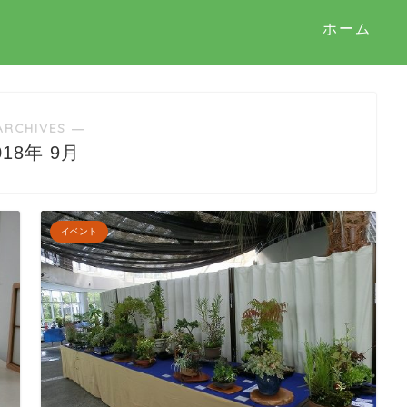
ホーム
ARCHIVES ―
018年 9月
イベント