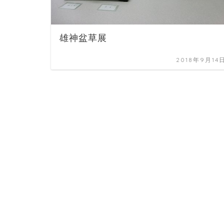
雄神盆草展
2018年9月14