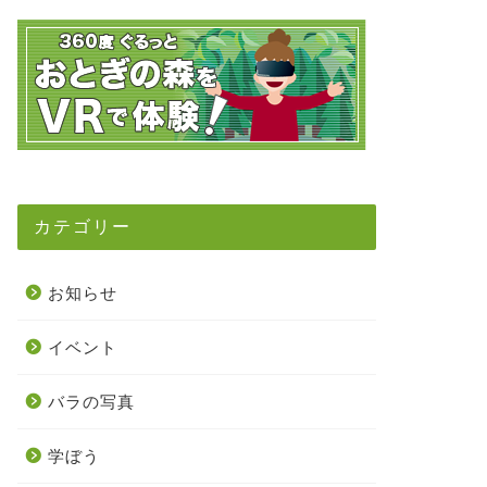
カテゴリー
お知らせ
イベント
バラの写真
学ぼう