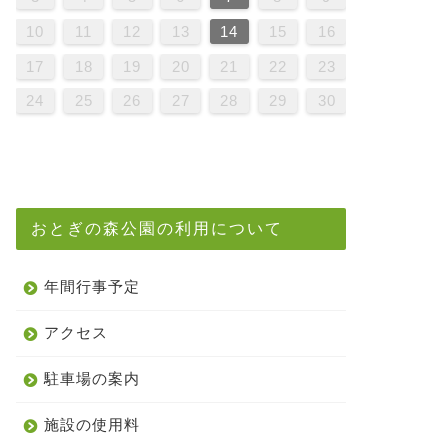
6
9
1
7
9
5
5
8
1
6
9
1
7
0
5
8
0
6
6
9
5
7
0
5
8
1
6
9
1
7
8
1
7
9
5
7
0
6
8
1
6
9
9
5
8
0
6
8
1
7
9
5
7
0
0
6
9
1
7
9
5
8
0
6
8
1
1
7
0
5
0
6
1
7
9
5
6
9
5
7
0
5
8
1
6
9
1
7
7
0
6
8
1
9
5
7
0
5
8
8
1
7
9
5
7
0
6
8
1
6
9
9
5
8
0
6
8
1
7
9
5
7
0
1
0
5
8
0
6
9
1
7
9
5
5
8
1
6
9
1
7
0
5
8
0
6
6
9
5
7
0
5
8
1
6
9
1
7
7
0
6
8
1
6
9
5
7
0
5
8
9
5
8
0
6
8
1
7
9
5
7
0
0
6
9
1
7
9
5
8
0
6
8
1
1
7
0
5
8
0
6
9
1
7
10
11
12
13
14
15
16
3
6
8
4
6
2
2
5
8
3
6
8
4
7
2
5
7
3
3
6
2
4
7
2
5
8
3
6
8
4
5
8
4
6
2
4
7
3
5
8
3
6
6
2
5
7
3
5
8
4
6
2
4
7
7
3
6
8
4
6
2
5
7
3
5
8
8
4
7
2
7
3
8
4
6
2
3
6
2
4
7
2
5
8
3
6
8
4
4
7
3
5
8
6
2
4
7
2
5
5
8
4
6
2
4
7
3
5
8
3
6
6
2
5
7
3
5
8
4
6
2
4
7
8
7
2
5
7
3
6
8
4
6
2
2
5
8
3
6
8
4
7
2
5
7
3
3
6
2
4
7
2
5
8
3
6
8
4
4
7
3
5
8
3
6
2
4
7
2
5
6
2
5
7
3
5
8
4
6
2
4
7
7
3
6
8
4
6
2
5
7
3
5
8
8
4
7
2
5
7
3
6
8
4
17
18
19
20
21
22
23
0
1
9
0
1
9
0
9
9
0
1
1
9
0
0
9
0
1
9
0
1
9
0
1
9
0
1
9
9
9
0
1
0
9
9
1
9
0
0
9
0
1
9
9
0
1
9
0
1
9
0
9
9
0
1
0
0
9
9
9
0
1
9
0
1
9
0
1
9
0
1
24
25
26
27
28
29
30
おとぎの森公園の利用について
年間行事予定
アクセス
駐車場の案内
施設の使用料