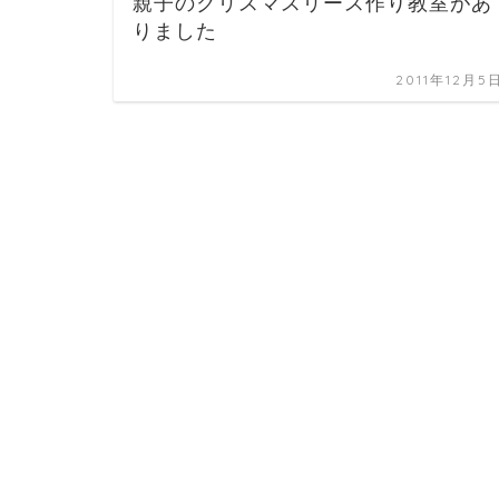
親子のクリスマスリース作り教室があ
りました
2011年12月5