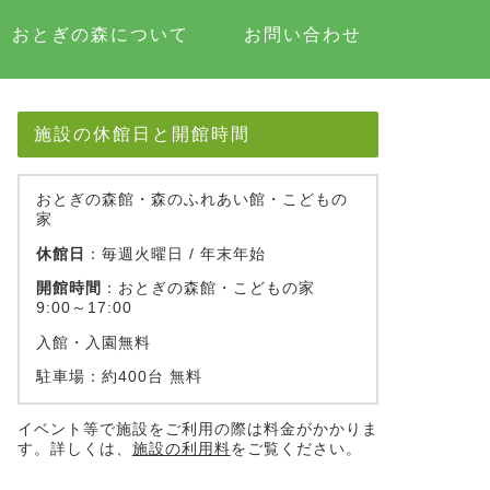
おとぎの森について
お問い合わせ
施設の休館日と開館時間
おとぎの森館・森のふれあい館・こどもの
家
休館日
：毎週火曜日 / 年末年始
開館時間
：おとぎの森館・こどもの家
9:00～17:00
入館・入園無料
駐車場：約400台 無料
イベント等で施設をご利用の際は料金がかかりま
す。詳しくは、
施設の利用料
をご覧ください。