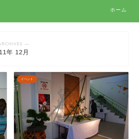
ホーム
ARCHIVES ―
011年 12月
イベント