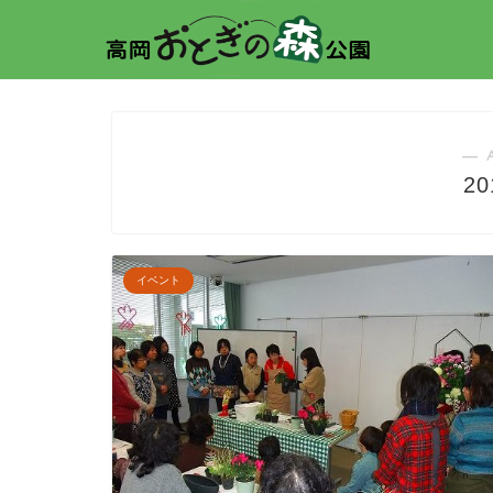
― 
2
イベント