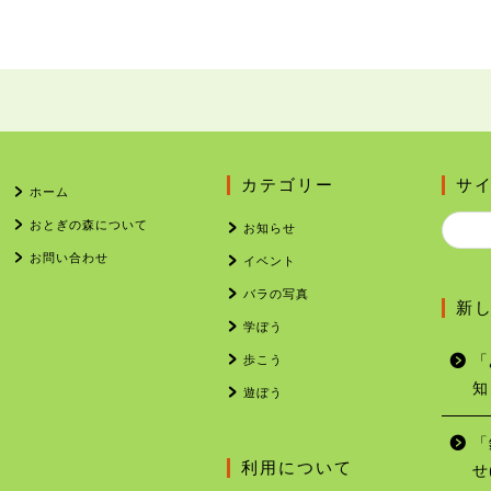
カテゴリー
サ
ホーム
おとぎの森について
お知らせ
お問い合わせ
イベント
バラの写真
新
学ぼう
歩こう
「
知
遊ぼう
「
利用について
せ