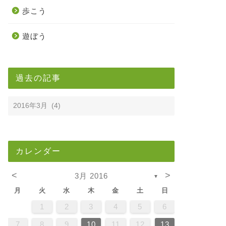
歩こう
遊ぼう
過去の記事
カレンダー
<
>
3月 2016
▼
月
火
水
木
金
土
日
2
5
7
3
5
1
1
4
7
2
5
7
3
6
1
4
6
2
2
5
1
3
6
1
4
7
2
5
7
3
4
7
3
5
1
3
6
2
4
7
2
5
5
1
4
6
2
4
7
3
5
1
3
6
6
2
5
7
3
5
1
4
6
2
4
7
7
3
6
1
6
2
7
3
5
1
2
5
1
3
6
1
4
7
2
5
7
3
3
6
2
4
7
2
5
1
3
6
1
4
4
7
3
5
1
3
6
2
4
7
2
5
5
1
4
6
2
4
7
3
5
1
3
7
6
1
4
6
2
5
7
3
5
1
1
4
7
2
5
7
3
6
1
4
6
2
2
5
1
3
6
1
4
7
2
5
7
3
3
6
2
4
7
2
5
1
3
6
1
4
5
1
4
6
2
4
7
3
5
1
3
6
6
2
5
7
3
5
1
4
6
2
4
7
7
3
6
1
4
6
2
5
7
3
1
2
3
4
5
6
2
4
0
2
4
2
4
0
3
3
2
0
3
4
2
4
0
4
0
2
0
3
4
2
2
3
4
0
2
0
3
3
2
4
0
2
3
4
4
0
3
3
4
0
2
2
0
3
4
2
4
0
0
3
4
2
0
3
4
0
2
0
3
4
2
2
3
4
0
2
0
4
3
3
2
4
0
2
4
2
4
0
3
3
2
0
3
4
2
4
0
0
3
4
2
0
3
2
3
4
0
2
0
3
3
2
4
0
2
3
4
4
0
3
3
2
4
0
1
1
1
1
1
1
1
1
1
1
1
1
1
1
1
1
1
1
1
1
1
1
1
1
1
1
1
9
8
8
9
8
9
9
8
8
9
8
9
9
8
9
8
9
8
9
8
9
8
9
8
8
9
9
9
8
8
8
9
9
8
9
8
8
9
8
8
9
8
9
9
8
8
9
9
9
8
8
8
9
8
9
8
9
8
9
7
8
9
10
11
12
13