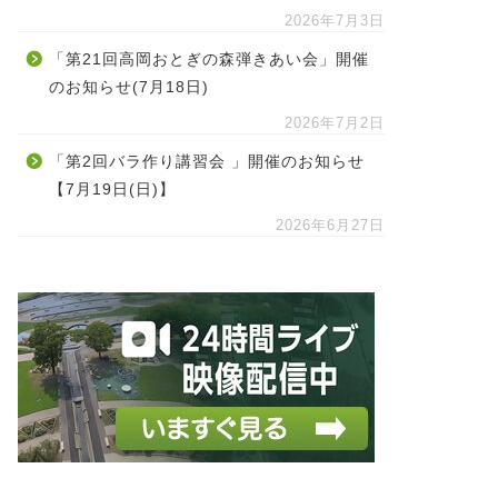
2026年7月3日
「第21回高岡おとぎの森弾きあい会」開催
のお知らせ(7月18日)
2026年7月2日
「第2回バラ作り講習会 」開催のお知らせ
【7月19日(日)】
2026年6月27日