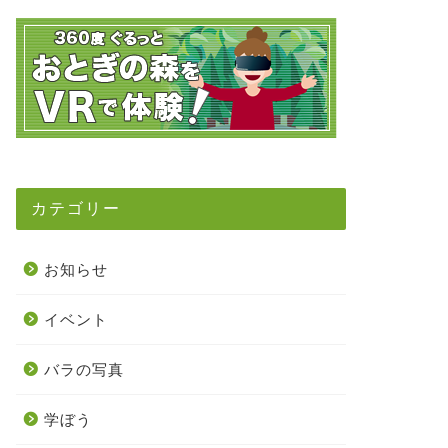
カテゴリー
お知らせ
イベント
バラの写真
学ぼう