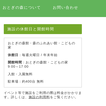
おとぎの森について
お問い合わせ
施設の休館日と開館時間
おとぎの森館・森のふれあい館・こどもの
家
休館日
：毎週火曜日 / 年末年始
開館時間
：おとぎの森館・こどもの家
9:00～17:00
入館・入園無料
駐車場：約400台 無料
イベント等で施設をご利用の際は料金がかかりま
す。詳しくは、
施設の利用料
をご覧ください。