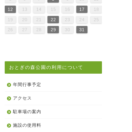
6
9
1
7
9
5
5
8
1
6
9
1
7
0
5
0
6
6
9
5
7
0
5
8
1
6
9
1
7
8
1
7
9
5
7
0
6
8
1
6
9
9
5
8
0
6
8
1
7
9
5
7
0
0
6
9
1
7
9
5
8
0
6
8
1
1
7
0
5
0
6
1
7
9
5
6
9
5
7
0
5
8
1
6
9
1
7
7
0
6
8
1
6
9
5
7
0
5
8
8
1
7
9
5
7
0
6
8
1
6
9
9
5
8
0
6
8
1
7
9
5
7
0
1
0
5
8
0
6
9
1
7
9
5
5
8
1
6
9
1
7
0
5
8
0
6
6
9
5
7
0
5
8
1
6
9
1
7
7
0
6
8
1
6
9
5
7
0
5
8
9
5
8
0
6
8
1
7
9
5
7
0
0
6
9
1
7
9
5
8
0
6
8
1
1
7
0
5
8
0
6
9
1
7
12
13
14
15
16
17
18
3
6
8
4
6
2
2
5
8
3
6
8
4
7
2
7
3
3
6
2
4
7
2
5
8
3
6
8
4
5
8
4
6
2
4
7
3
5
8
3
6
6
2
5
7
3
5
8
4
6
2
4
7
7
3
6
8
4
6
2
5
7
3
5
8
8
4
7
2
7
3
8
4
6
2
3
6
2
4
7
2
5
8
3
6
8
4
4
7
3
5
8
3
6
2
4
7
2
5
5
8
4
6
2
4
7
3
5
8
3
6
6
2
5
7
3
5
8
4
6
2
4
7
8
7
2
5
7
3
6
8
4
6
2
2
5
8
3
6
8
4
7
2
5
7
3
3
6
2
4
7
2
5
8
3
6
8
4
4
7
3
5
8
3
6
2
4
7
2
5
6
2
5
7
3
5
8
4
6
2
4
7
7
3
6
8
4
6
2
5
7
3
5
8
8
4
7
2
5
7
3
6
8
4
19
20
21
22
23
24
25
0
1
9
0
1
9
0
9
9
0
1
1
9
0
0
9
0
1
9
0
1
9
0
1
9
0
1
9
9
9
0
1
0
0
9
9
1
9
0
0
9
0
1
9
9
0
1
9
0
1
9
0
9
9
0
1
0
0
9
9
9
0
1
9
0
1
9
0
1
9
0
1
26
27
28
29
30
31
おとぎの森公園の利用について
年間行事予定
アクセス
駐車場の案内
施設の使用料