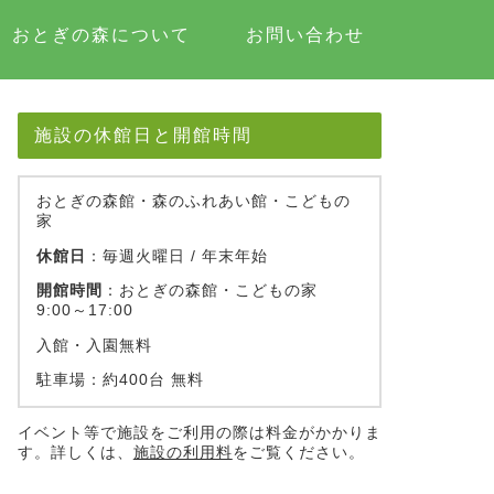
おとぎの森について
お問い合わせ
施設の休館日と開館時間
おとぎの森館・森のふれあい館・こどもの
家
休館日
：毎週火曜日 / 年末年始
開館時間
：おとぎの森館・こどもの家
9:00～17:00
入館・入園無料
駐車場：約400台 無料
イベント等で施設をご利用の際は料金がかかりま
す。詳しくは、
施設の利用料
をご覧ください。