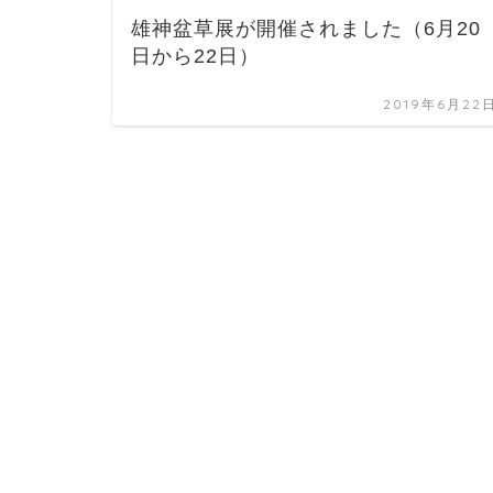
雄神盆草展が開催されました（6月20
日から22日）
2019年6月22