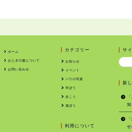
カテゴリー
サ
ホーム
おとぎの森について
お知らせ
お問い合わせ
イベント
バラの写真
新
学ぼう
歩こう
「
知
遊ぼう
「
利用について
せ