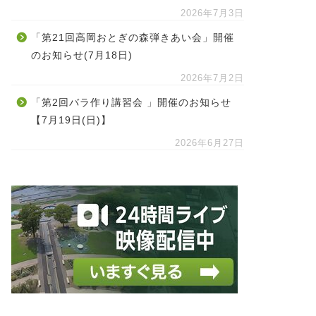
2026年7月3日
「第21回高岡おとぎの森弾きあい会」開催
のお知らせ(7月18日)
2026年7月2日
「第2回バラ作り講習会 」開催のお知らせ
【7月19日(日)】
2026年6月27日