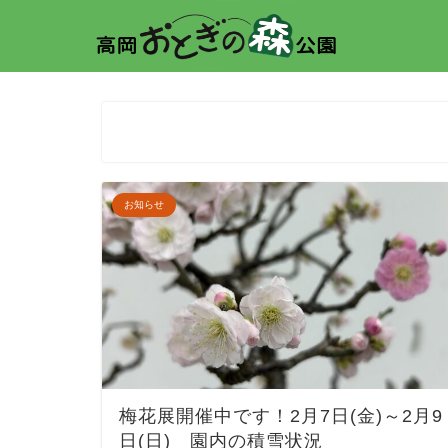
お知らせ
梅花展開催中です！2月7日(金)～2月9
日(日) 園内の積雪状況