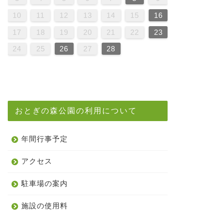
6
9
1
7
9
5
5
8
1
6
9
1
7
0
5
8
0
6
9
5
7
0
5
8
1
6
9
1
7
8
1
7
9
5
7
0
6
8
1
6
9
9
5
8
0
6
8
1
7
9
5
7
0
0
6
9
1
7
9
5
8
0
6
8
1
1
7
0
5
0
6
1
7
9
5
6
9
5
7
0
5
8
1
6
9
1
7
7
0
6
8
1
6
9
5
7
0
5
8
8
1
7
9
5
7
0
6
8
1
6
9
9
5
8
0
6
8
1
7
9
5
7
0
1
0
5
8
0
6
9
1
7
9
5
5
8
1
6
9
1
7
0
5
8
0
6
6
9
5
7
0
5
8
1
6
9
1
7
7
0
6
8
1
6
9
5
7
0
5
8
9
5
8
0
6
8
1
7
9
5
7
0
0
6
9
1
7
9
5
8
0
6
8
1
1
7
0
5
8
0
6
9
1
7
10
11
12
13
14
15
16
3
6
8
4
6
2
2
5
8
3
6
8
4
7
2
5
7
3
6
2
4
7
2
5
8
3
6
8
4
5
8
4
6
2
4
7
3
5
8
3
6
6
2
5
7
3
5
8
4
6
2
4
7
7
3
6
8
4
6
2
5
7
3
5
8
8
4
7
2
7
3
8
4
6
2
3
6
2
4
7
2
5
8
3
6
8
4
4
7
3
5
8
3
6
2
4
7
2
5
5
8
4
6
2
4
7
3
5
8
3
6
6
2
5
7
3
5
8
4
6
2
4
7
8
7
2
5
7
3
6
8
4
6
2
2
5
8
3
6
8
4
7
2
5
7
3
3
6
2
4
7
2
5
8
3
6
8
4
4
7
3
5
8
3
6
2
4
7
2
5
6
2
5
7
3
5
8
4
6
2
4
7
7
3
6
8
4
6
2
5
7
3
5
8
8
4
7
2
5
7
3
6
8
4
17
18
19
20
21
22
23
0
1
9
0
1
9
0
9
9
0
1
1
9
0
0
9
0
1
9
0
1
9
0
1
9
0
1
9
9
9
0
1
0
0
9
9
1
9
0
0
9
0
1
9
9
0
1
9
0
1
9
0
9
9
0
1
0
0
9
9
9
0
1
9
0
1
9
0
1
9
0
1
24
25
26
27
28
おとぎの森公園の利用について
年間行事予定
アクセス
駐車場の案内
施設の使用料