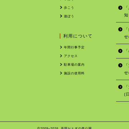
歩こう
「
知
遊ぼう
「
利用について
せ
年間行事予定
「
アクセス
駐車場の案内
「
せ
施設の使用料
「
(
2009–2026 高岡おとぎの森公園