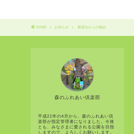
HOME
お知らせ
展望台からの眺め
森のふれあい倶楽部
平成21年の4月から、森のふれあい倶
楽部が指定管理者になりました。今後
とも、みなさまに愛される公園を目指
しますので、よろしくお願いします。