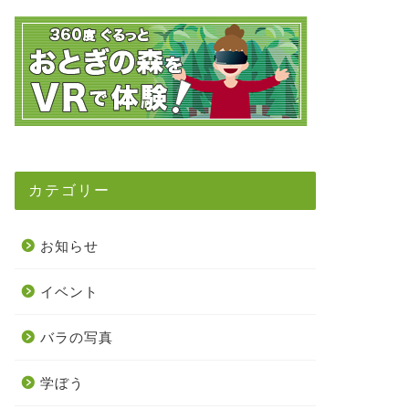
カテゴリー
お知らせ
イベント
バラの写真
学ぼう