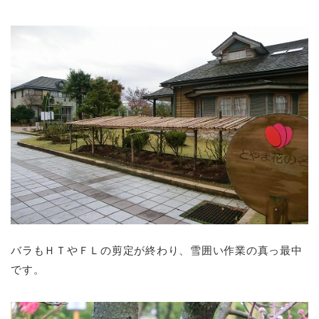
バラもＨＴやＦＬの剪定が終わり、雪囲い作業の真っ最中
です。