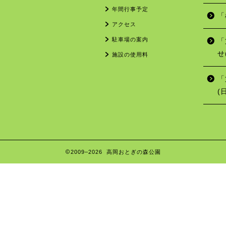
年間行事予定
「
アクセス
駐車場の案内
「
せ
施設の使用料
「
(
2009–2026 高岡おとぎの森公園