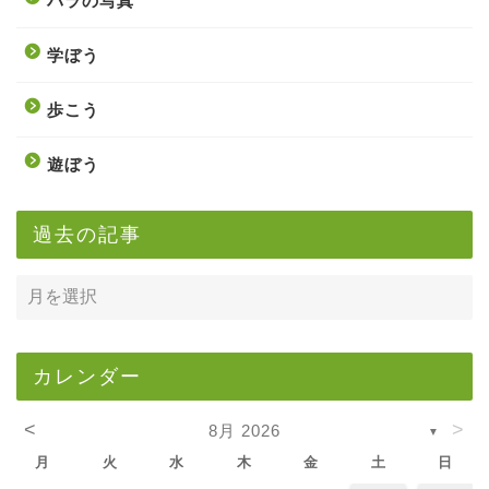
バラの写真
学ぼう
歩こう
遊ぼう
過去の記事
カレンダー
<
>
8月 2026
▼
月
火
水
木
金
土
日