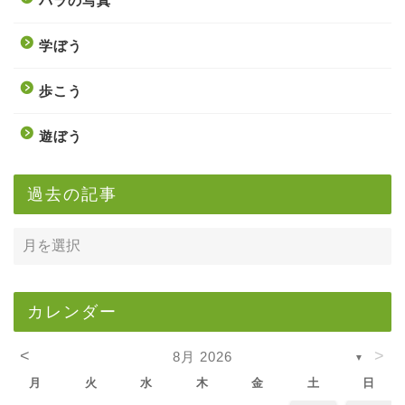
バラの写真
学ぼう
歩こう
遊ぼう
過去の記事
カレンダー
<
>
8月 2026
▼
月
火
水
木
金
土
日