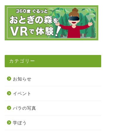
カテゴリー
お知らせ
イベント
バラの写真
学ぼう