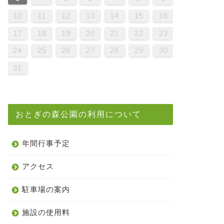
9
1
7
9
5
5
8
1
6
9
1
7
0
5
8
0
6
6
9
5
7
0
5
8
1
6
9
1
7
8
1
7
9
5
7
0
6
8
1
6
9
9
5
8
0
6
8
1
7
9
5
7
0
0
6
9
1
7
9
5
8
0
6
8
1
1
7
0
5
0
6
1
7
9
5
6
9
5
7
0
5
8
1
6
9
1
7
7
0
6
8
1
6
9
5
7
0
5
8
8
1
7
9
5
7
0
6
8
1
6
9
9
5
8
0
6
8
1
7
9
5
7
0
1
0
5
8
0
6
9
1
7
9
5
5
8
1
6
9
1
7
0
5
8
0
6
6
9
5
7
0
5
8
1
6
9
1
7
7
0
6
8
1
6
9
5
7
0
5
8
9
5
8
0
6
8
1
7
9
5
7
0
0
6
9
1
7
9
5
8
0
6
8
1
1
7
0
5
8
0
6
9
1
7
10
11
12
13
14
15
16
6
8
4
6
2
2
5
8
3
6
8
4
7
2
5
7
3
3
6
2
4
7
2
5
8
3
6
8
4
5
8
4
6
2
4
7
3
5
8
3
6
6
2
5
7
3
5
8
4
6
2
4
7
7
3
6
8
4
6
2
5
7
3
5
8
8
4
7
2
7
3
8
4
6
2
3
6
2
4
7
2
5
8
3
6
8
4
4
7
3
5
8
3
6
2
4
7
2
5
5
8
4
6
2
4
7
3
5
8
3
6
6
2
5
7
3
5
8
4
6
2
4
7
8
7
2
5
7
3
6
8
4
6
2
2
5
8
3
6
8
4
7
2
5
7
3
3
6
2
4
7
2
5
8
3
6
8
4
4
7
3
5
8
3
6
2
4
7
2
5
6
2
5
7
3
5
8
4
6
2
4
7
7
3
6
8
4
6
2
5
7
3
5
8
8
4
7
2
5
7
3
6
8
4
17
18
19
20
21
22
23
1
9
0
1
9
0
9
9
0
1
1
9
0
0
9
0
1
9
0
1
9
0
1
9
0
1
9
9
9
0
1
0
0
9
9
1
9
0
0
9
0
1
9
9
0
1
9
0
1
9
0
9
9
0
1
0
0
9
9
9
0
1
9
0
1
9
0
1
9
0
1
24
25
26
27
28
29
30
31
おとぎの森公園の利用について
年間行事予定
アクセス
駐車場の案内
施設の使用料