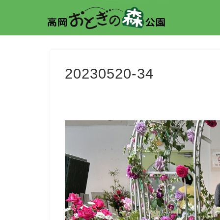
20230520-34