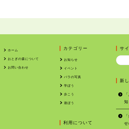
カテゴリー
サ
ホーム
おとぎの森について
お知らせ
お問い合わせ
イベント
バラの写真
新
学ぼう
歩こう
「
知
遊ぼう
「
利用について
せ