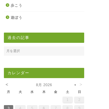
歩こう
遊ぼう
過去の記事
カレンダー
<
>
8月 2026
▼
月
火
水
木
金
土
日
5
7
3
5
1
1
4
7
2
5
7
3
6
1
4
6
2
2
5
1
3
6
1
4
7
2
5
7
3
4
7
3
5
1
3
6
2
4
7
2
5
5
1
4
6
2
4
7
3
5
1
3
6
6
2
5
7
3
5
1
4
6
2
4
7
7
3
6
1
6
2
7
3
5
1
2
5
1
3
6
1
4
7
2
5
7
3
3
6
2
4
7
2
5
1
3
6
1
4
4
7
3
5
1
3
6
2
4
7
2
5
5
1
4
6
2
4
7
3
5
1
3
6
7
6
1
4
6
2
5
7
3
5
1
1
4
7
2
5
7
3
6
1
4
6
2
2
5
1
3
6
1
4
7
2
5
7
3
3
6
2
4
7
2
5
1
3
6
1
4
5
1
4
6
2
4
7
3
5
1
3
6
6
2
5
7
3
5
1
4
6
2
4
7
7
3
6
1
4
6
2
5
7
3
1
2
2
4
0
2
4
2
4
0
3
3
2
0
3
4
2
4
0
4
0
2
0
3
4
2
2
3
4
0
2
0
3
3
2
4
0
2
3
4
4
0
3
3
4
0
2
2
0
3
4
2
4
0
0
3
4
2
0
3
4
0
2
0
3
4
2
2
3
4
0
2
0
3
4
3
3
2
4
0
2
4
2
4
0
3
3
2
0
3
4
2
4
0
0
3
4
2
0
3
2
3
4
0
2
0
3
3
2
4
0
2
3
4
4
0
3
3
2
4
0
1
1
1
1
1
1
1
1
1
1
1
1
1
1
1
1
1
1
1
1
1
1
1
1
1
1
1
8
8
9
8
9
9
8
8
9
8
9
9
8
9
8
9
8
9
8
9
8
9
8
8
9
9
9
8
8
8
9
9
8
9
8
8
9
8
8
9
8
9
9
8
8
9
9
9
8
8
8
9
8
9
8
9
8
9
3
4
5
6
7
8
9