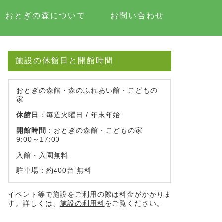
おとぎの森について
お問い合わせ
施設の休館日と開館時間
おとぎの森館・森のふれあい館・こどもの
家
休館日
：毎週火曜日 / 年末年始
開館時間
：おとぎの森館・こどもの家
9:00～17:00
入館・入園無料
駐車場：約400台 無料
イベント等で施設をご利用の際は料金がかかりま
す。詳しくは、
施設の利用料
をご覧ください。