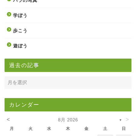
バラの写真
学ぼう
歩こう
遊ぼう
過去の記事
カレンダー
<
>
8月 2026
▼
月
火
水
木
金
土
日