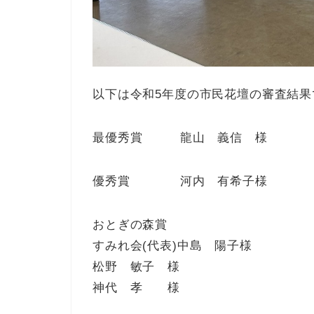
以下は令和5年度の市民花壇の審査結果
最優秀賞 龍山 義信 様
優秀賞 河内 有希子様
おとぎの森賞
すみれ会(代表)中島 陽子様
松野 敏子 様
神代 孝 様