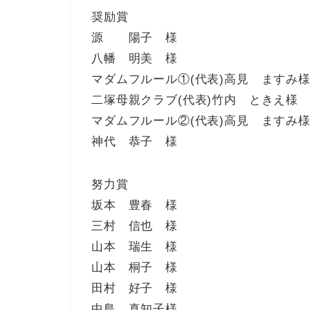
奨励賞
源 陽子 様
八幡 明美 様
マダムフルール①(代表)高見 ますみ
二塚母親クラブ(代表)竹内 ときえ様
マダムフルール②(代表)高見 ますみ
神代 恭子 様
努力賞
坂本 豊春 様
三村 信也 様
山本 瑞生 様
山本 桐子 様
田村 好子 様
中島 真知子様