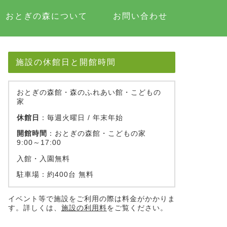
おとぎの森について
お問い合わせ
施設の休館日と開館時間
おとぎの森館・森のふれあい館・こどもの
家
休館日
：毎週火曜日 / 年末年始
開館時間
：おとぎの森館・こどもの家
9:00～17:00
入館・入園無料
駐車場：約400台 無料
イベント等で施設をご利用の際は料金がかかりま
す。詳しくは、
施設の利用料
をご覧ください。