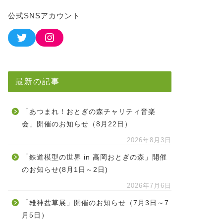
公式SNSアカウント
最新の記事
「あつまれ！おとぎの森チャリティ音楽
会」開催のお知らせ（8月22日）
2026年8月3日
「鉄道模型の世界 in 高岡おとぎの森」開催
のお知らせ(8月1日～2日)
2026年7月6日
「雄神盆草展」開催のお知らせ（7月3日～7
月5日）