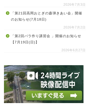
2026年7月3日
「第21回高岡おとぎの森弾きあい会」開催
のお知らせ(7月18日)
2026年7月2日
「第2回バラ作り講習会 」開催のお知らせ
【7月19日(日)】
2026年6月27日