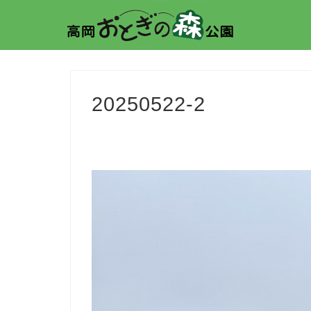
20250522-2