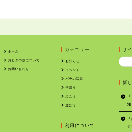
カテゴリー
サ
ホーム
おとぎの森について
お知らせ
お問い合わせ
イベント
バラの写真
新
学ぼう
歩こう
「
知
遊ぼう
「
利用について
せ