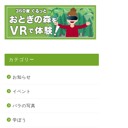
カテゴリー
お知らせ
イベント
バラの写真
学ぼう