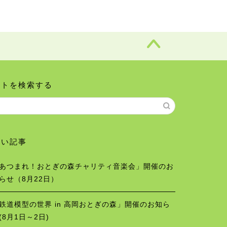
イトを検索する
しい記事
あつまれ！おとぎの森チャリティ音楽会」開催のお
らせ（8月22日）
鉄道模型の世界 in 高岡おとぎの森」開催のお知ら
(8月1日～2日)