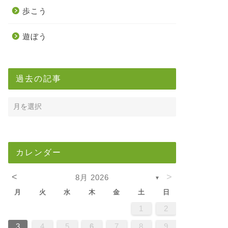
歩こう
遊ぼう
過去の記事
カレンダー
<
>
8月 2026
▼
月
火
水
木
金
土
日
5
7
3
5
1
1
4
7
2
5
7
3
6
1
4
6
2
2
5
1
3
6
1
4
7
2
5
7
3
4
7
3
5
1
3
6
2
4
7
2
5
5
1
4
6
2
4
7
3
5
1
3
6
6
2
5
7
3
5
1
4
6
2
4
7
7
3
6
1
6
2
7
3
5
1
2
5
1
3
6
1
4
7
2
5
7
3
3
6
2
4
7
2
5
1
3
6
1
4
4
7
3
5
1
3
6
2
4
7
2
5
5
1
4
6
2
4
7
3
5
1
3
6
7
6
1
4
6
2
5
7
3
5
1
1
4
7
2
5
7
3
6
1
4
6
2
2
5
1
3
6
1
4
7
2
5
7
3
3
6
2
4
7
2
5
1
3
6
1
4
5
1
4
6
2
4
7
3
5
1
3
6
6
2
5
7
3
5
1
4
6
2
4
7
7
3
6
1
4
6
2
5
7
3
1
2
2
4
0
2
4
2
4
0
3
3
2
0
3
4
2
4
0
4
0
2
0
3
4
2
2
3
4
0
2
0
3
3
2
4
0
2
3
4
4
0
3
3
4
0
2
2
0
3
4
2
4
0
0
3
4
2
0
3
4
0
2
0
3
4
2
2
3
4
0
2
0
3
4
3
3
2
4
0
2
4
2
4
0
3
3
2
0
3
4
2
4
0
0
3
4
2
0
3
2
3
4
0
2
0
3
3
2
4
0
2
3
4
4
0
3
3
2
4
0
1
1
1
1
1
1
1
1
1
1
1
1
1
1
1
1
1
1
1
1
1
1
1
1
1
1
1
8
8
9
8
9
9
8
8
9
8
9
9
8
9
8
9
8
9
8
9
8
9
8
8
9
9
9
8
8
8
9
9
8
9
8
8
9
8
8
9
8
9
9
8
8
9
9
9
8
8
8
9
8
9
8
9
8
9
3
4
5
6
7
8
9