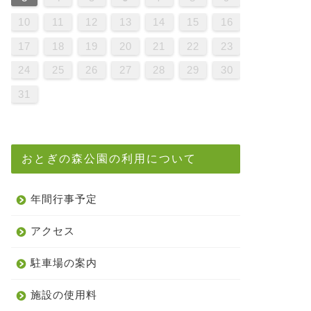
9
1
7
9
5
5
8
1
6
9
1
7
0
5
8
0
6
6
9
5
7
0
5
8
1
6
9
1
7
8
1
7
9
5
7
0
6
8
1
6
9
9
5
8
0
6
8
1
7
9
5
7
0
0
6
9
1
7
9
5
8
0
6
8
1
1
7
0
5
0
6
1
7
9
5
6
9
5
7
0
5
8
1
6
9
1
7
7
0
6
8
1
6
9
5
7
0
5
8
8
1
7
9
5
7
0
6
8
1
6
9
9
5
8
0
6
8
1
7
9
5
7
0
1
0
5
8
0
6
9
1
7
9
5
5
8
1
6
9
1
7
0
5
8
0
6
6
9
5
7
0
5
8
1
6
9
1
7
7
0
6
8
1
6
9
5
7
0
5
8
9
5
8
0
6
8
1
7
9
5
7
0
0
6
9
1
7
9
5
8
0
6
8
1
1
7
0
5
8
0
6
9
1
7
10
11
12
13
14
15
16
6
8
4
6
2
2
5
8
3
6
8
4
7
2
5
7
3
3
6
2
4
7
2
5
8
3
6
8
4
5
8
4
6
2
4
7
3
5
8
3
6
6
2
5
7
3
5
8
4
6
2
4
7
7
3
6
8
4
6
2
5
7
3
5
8
8
4
7
2
7
3
8
4
6
2
3
6
2
4
7
2
5
8
3
6
8
4
4
7
3
5
8
3
6
2
4
7
2
5
5
8
4
6
2
4
7
3
5
8
3
6
6
2
5
7
3
5
8
4
6
2
4
7
8
7
2
5
7
3
6
8
4
6
2
2
5
8
3
6
8
4
7
2
5
7
3
3
6
2
4
7
2
5
8
3
6
8
4
4
7
3
5
8
3
6
2
4
7
2
5
6
2
5
7
3
5
8
4
6
2
4
7
7
3
6
8
4
6
2
5
7
3
5
8
8
4
7
2
5
7
3
6
8
4
17
18
19
20
21
22
23
1
9
0
1
9
0
9
9
0
1
1
9
0
0
9
0
1
9
0
1
9
0
1
9
0
1
9
9
9
0
1
0
0
9
9
1
9
0
0
9
0
1
9
9
0
1
9
0
1
9
0
9
9
0
1
0
0
9
9
9
0
1
9
0
1
9
0
1
9
0
1
24
25
26
27
28
29
30
31
おとぎの森公園の利用について
年間行事予定
アクセス
駐車場の案内
施設の使用料