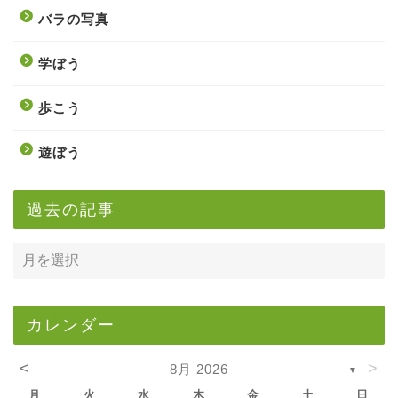
バラの写真
学ぼう
歩こう
遊ぼう
過去の記事
カレンダー
<
>
8月 2026
▼
月
火
水
木
金
土
日