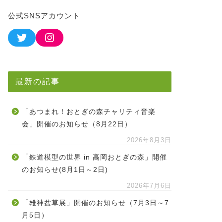
公式SNSアカウント
最新の記事
「あつまれ！おとぎの森チャリティ音楽
会」開催のお知らせ（8月22日）
2026年8月3日
「鉄道模型の世界 in 高岡おとぎの森」開催
のお知らせ(8月1日～2日)
2026年7月6日
「雄神盆草展」開催のお知らせ（7月3日～7
月5日）