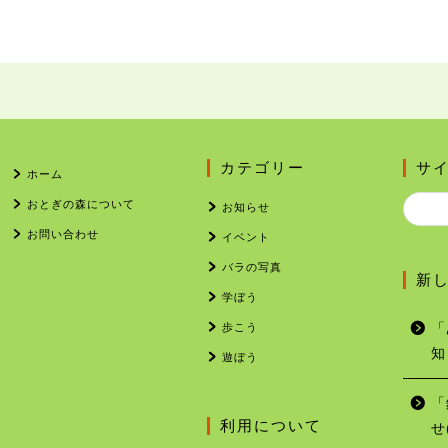
カテゴリー
サ
ホーム
おとぎの森について
お知らせ
お問い合わせ
イベント
バラの写真
新
学ぼう
歩こう
「
知
遊ぼう
「
利用について
せ