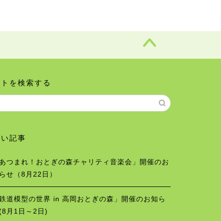
イトを検索する
しい記事
あつまれ！おとぎの森チャリティ音楽会」開催のお
らせ（8月22日）
鉄道模型の世界 in 高岡おとぎの森」開催のお知ら
(8月1日～2日)