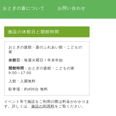
おとぎの森について
お問い合わせ
施設の休館日と開館時間
おとぎの森館・森のふれあい館・こどもの
家
休館日
：毎週火曜日 / 年末年始
開館時間
：おとぎの森館・こどもの家
9:00～17:00
入館・入園無料
駐車場：約400台 無料
イベント等で施設をご利用の際は料金がかかりま
す。詳しくは、
施設の利用料
をご覧ください。