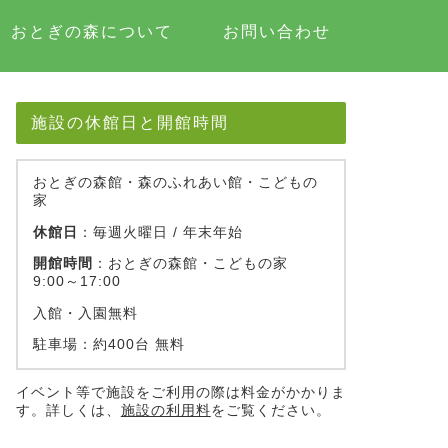
おとぎの森について
お問い合わせ
施設の休館日と開館時間
おとぎの森館・森のふれあい館・こどもの
家
休館日
：毎週火曜日 / 年末年始
開館時間
：おとぎの森館・こどもの家
9:00～17:00
入館・入園無料
駐車場：約400台 無料
イベント等で施設をご利用の際は料金がかかりま
す。詳しくは、
施設の利用料
をご覧ください。