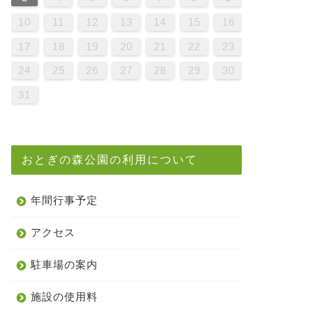
9
1
7
9
5
5
8
1
6
9
1
7
0
5
8
0
6
6
9
5
7
0
5
8
1
6
9
1
7
8
1
7
9
5
7
0
6
8
1
6
9
9
5
8
0
6
8
1
7
9
5
7
0
0
6
9
1
7
9
5
8
0
6
8
1
1
7
0
5
0
6
1
7
9
5
6
9
5
7
0
5
8
1
6
9
1
7
7
0
6
8
1
6
9
5
7
0
5
8
8
1
7
9
5
7
0
6
8
1
6
9
9
5
8
0
6
8
1
7
9
5
7
0
1
0
5
8
0
6
9
1
7
9
5
5
8
1
6
9
1
7
0
5
8
0
6
6
9
5
7
0
5
8
1
6
9
1
7
7
0
6
8
1
6
9
5
7
0
5
8
9
5
8
0
6
8
1
7
9
5
7
0
0
6
9
1
7
9
5
8
0
6
8
1
1
7
0
5
8
0
6
9
1
7
10
11
12
13
14
15
16
6
8
4
6
2
2
5
8
3
6
8
4
7
2
5
7
3
3
6
2
4
7
2
5
8
3
6
8
4
5
8
4
6
2
4
7
3
5
8
3
6
6
2
5
7
3
5
8
4
6
2
4
7
7
3
6
8
4
6
2
5
7
3
5
8
8
4
7
2
7
3
8
4
6
2
3
6
2
4
7
2
5
8
3
6
8
4
4
7
3
5
8
3
6
2
4
7
2
5
5
8
4
6
2
4
7
3
5
8
3
6
6
2
5
7
3
5
8
4
6
2
4
7
8
7
2
5
7
3
6
8
4
6
2
2
5
8
3
6
8
4
7
2
5
7
3
3
6
2
4
7
2
5
8
3
6
8
4
4
7
3
5
8
3
6
2
4
7
2
5
6
2
5
7
3
5
8
4
6
2
4
7
7
3
6
8
4
6
2
5
7
3
5
8
8
4
7
2
5
7
3
6
8
4
17
18
19
20
21
22
23
1
9
0
1
9
0
9
9
0
1
1
9
0
0
9
0
1
9
0
1
9
0
1
9
0
1
9
9
9
0
1
0
0
9
9
1
9
0
0
9
0
1
9
9
0
1
9
0
1
9
0
9
9
0
1
0
0
9
9
9
0
1
9
0
1
9
0
1
9
0
1
24
25
26
27
28
29
30
31
おとぎの森公園の利用について
年間行事予定
アクセス
駐車場の案内
施設の使用料