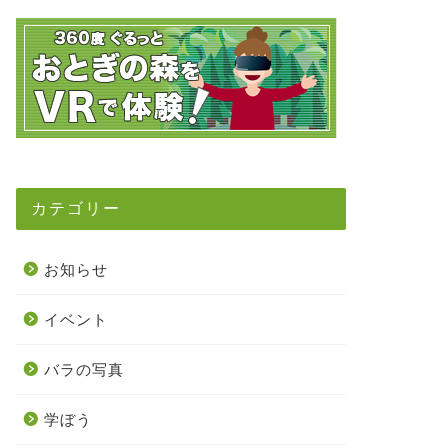
カテゴリー
お知らせ
イベント
バラの写真
学ぼう