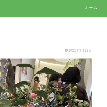
ホーム
2022年3月12日